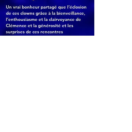
Un vrai bonheur partagé que l’éclosion
de ces clowns grâce à la bienveillance,
l’enthousiasme et la clairvoyance de
Clémence et la générosité et les
surprises de ces rencontres
inoubliables !!! Merci pour le plaisir du
jeu et la justesse des émotions et des
expérimentations improbables !!!!
Céline G/ Stage clown avril 2025
"Je garde un magnifique souvenir de
ce week-end,
qui m'a appris à me
connaitre un peu plus.
Clémence , c'est
toi qui a su faire vivre ce groupe plein
d'humanité.
UN GRAND MERCI A TOI
GRAND CLOWN!!!!"
Sabine Veyrac/ Stage clown mars 2024
"Ce fut un vrai régal que de partager
ces moments d’apprentissage et de
délires avec tous."